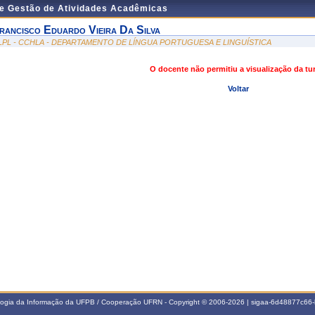
de Gestão de Atividades Acadêmicas
rancisco Eduardo Vieira Da Silva
LPL - CCHLA - DEPARTAMENTO DE LÍNGUA PORTUGUESA E LINGUÍSTICA
O docente não permitiu a visualização da t
Voltar
ologia da Informação da UFPB / Cooperação UFRN - Copyright © 2006-2026 | sigaa-6d48877c6