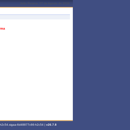
João Pessoa, 07 de Agosto de 2026
urma
6-h2c54.sigaa-6d48877c66-h2c54 |
v26.7.8