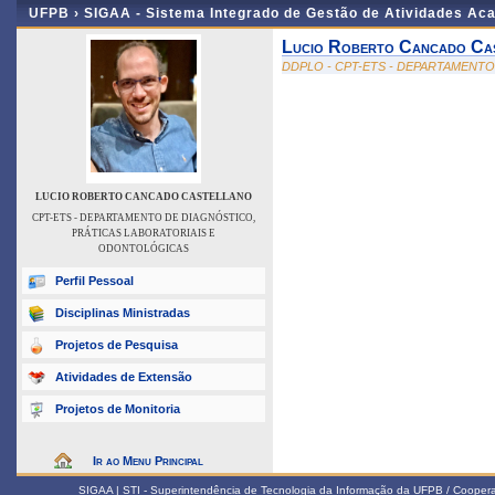
UFPB ›
SIGAA - Sistema Integrado de Gestão de Atividades Ac
Lucio Roberto Cancado Ca
DDPLO - CPT-ETS - DEPARTAMENT
LUCIO ROBERTO CANCADO CASTELLANO
CPT-ETS - DEPARTAMENTO DE DIAGNÓSTICO,
PRÁTICAS LABORATORIAIS E
ODONTOLÓGICAS
Perfil Pessoal
Disciplinas Ministradas
Projetos de Pesquisa
Atividades de Extensão
Projetos de Monitoria
Ir ao Menu Principal
SIGAA | STI - Superintendência de Tecnologia da Informação da UFPB / Coope