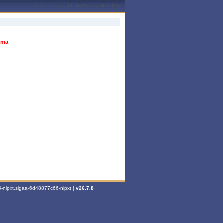
João Pessoa, 06 de Agosto de 2026
urma
-nlpxt.sigaa-6d48877c66-nlpxt |
v26.7.8