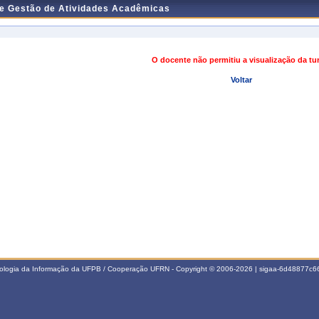
de Gestão de Atividades Acadêmicas
O docente não permitiu a visualização da t
Voltar
nologia da Informação da UFPB / Cooperação UFRN - Copyright © 2006-2026 | sigaa-6d48877c66