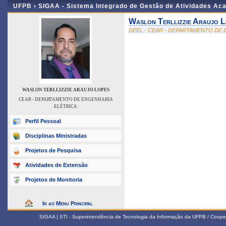
UFPB ›
SIGAA - Sistema Integrado de Gestão de Atividades Ac
Waslon Terllizzie Araujo L
DEEL - CEAR - DEPARTAMENTO DE
WASLON TERLLIZZIE ARAUJO LOPES
CEAR - DEPARTAMENTO DE ENGENHARIA
ELÉTRICA
Perfil Pessoal
Disciplinas Ministradas
Projetos de Pesquisa
Atividades de Extensão
Projetos de Monitoria
Ir ao Menu Principal
SIGAA | STI - Superintendência de Tecnologia da Informação da UFPB / Coope