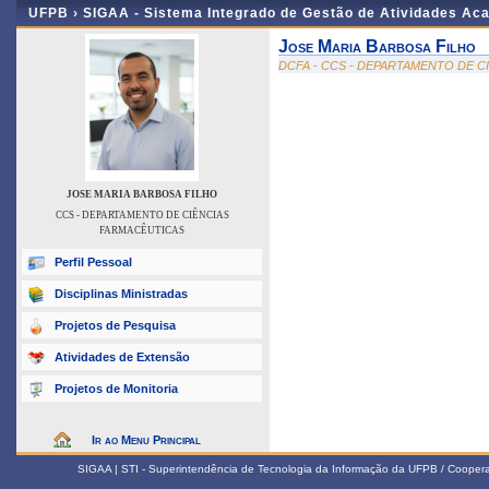
UFPB ›
SIGAA - Sistema Integrado de Gestão de Atividades Ac
Jose Maria Barbosa Filho
DCFA - CCS - DEPARTAMENTO DE C
JOSE MARIA BARBOSA FILHO
CCS - DEPARTAMENTO DE CIÊNCIAS
FARMACÊUTICAS
Perfil Pessoal
Disciplinas Ministradas
Projetos de Pesquisa
Atividades de Extensão
Projetos de Monitoria
Ir ao Menu Principal
SIGAA | STI - Superintendência de Tecnologia da Informação da UFPB / Coope