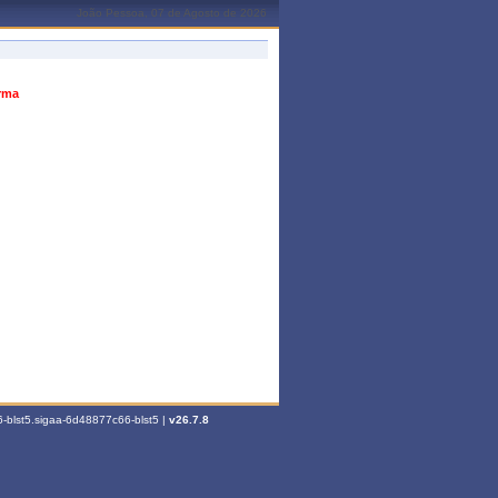
João Pessoa, 07 de Agosto de 2026
urma
-blst5.sigaa-6d48877c66-blst5 |
v26.7.8