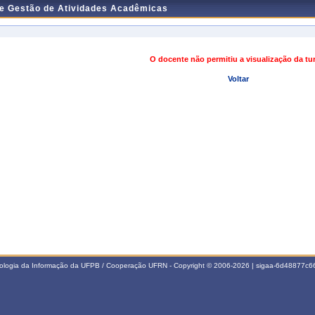
de Gestão de Atividades Acadêmicas
O docente não permitiu a visualização da t
Voltar
nologia da Informação da UFPB / Cooperação UFRN - Copyright © 2006-2026 | sigaa-6d48877c66