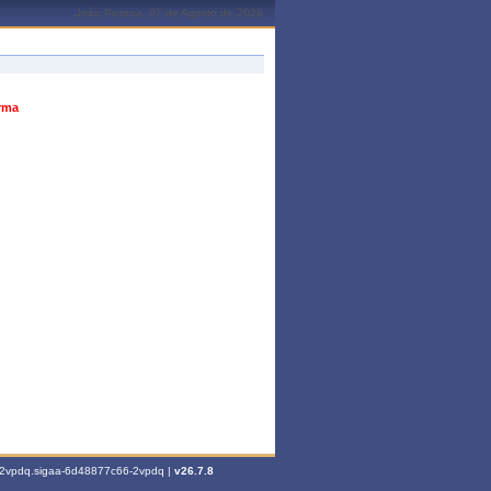
João Pessoa, 07 de Agosto de 2026
urma
6-2vpdq.sigaa-6d48877c66-2vpdq |
v26.7.8