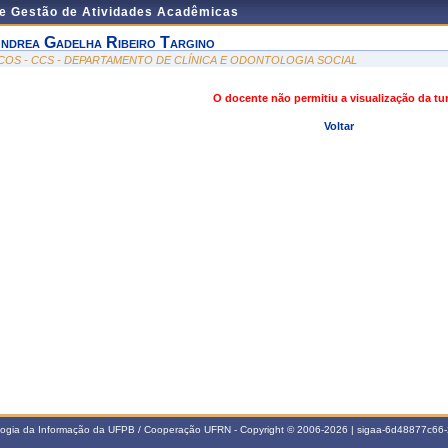
de Gestão de Atividades Acadêmicas
ndrea Gadelha Ribeiro Targino
COS - CCS - DEPARTAMENTO DE CLÍNICA E ODONTOLOGIA SOCIAL
O docente não permitiu a visualização da t
Voltar
ologia da Informação da UFPB / Cooperação UFRN - Copyright © 2006-2026 | sigaa-6d48877c6