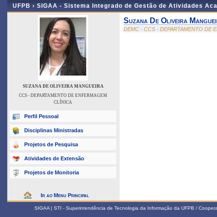
UFPB ›
SIGAA - Sistema Integrado de Gestão de Atividades Ac
Suzana De Oliveira Mangue
DEMC - CCS - DEPARTAMENTO DE 
SUZANA DE OLIVEIRA MANGUEIRA
CCS - DEPARTAMENTO DE ENFERMAGEM
CLÍNICA
Perfil Pessoal
Disciplinas Ministradas
Projetos de Pesquisa
Atividades de Extensão
Projetos de Monitoria
Ir ao Menu Principal
SIGAA | STI - Superintendência de Tecnologia da Informação da UFPB / Coope