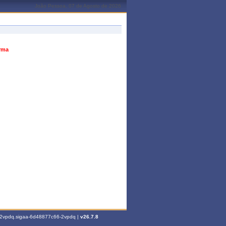
João Pessoa, 07 de Agosto de 2026
urma
6-2vpdq.sigaa-6d48877c66-2vpdq |
v26.7.8