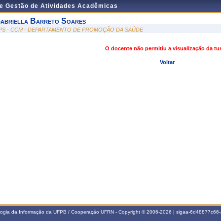
de Gestão de Atividades Acadêmicas
abriella Barreto Soares
PS - CCM - DEPARTAMENTO DE PROMOÇÃO DA SAÚDE
O docente não permitiu a visualização da t
Voltar
ologia da Informação da UFPB / Cooperação UFRN - Copyright © 2006-2026 | sigaa-6d48877c6