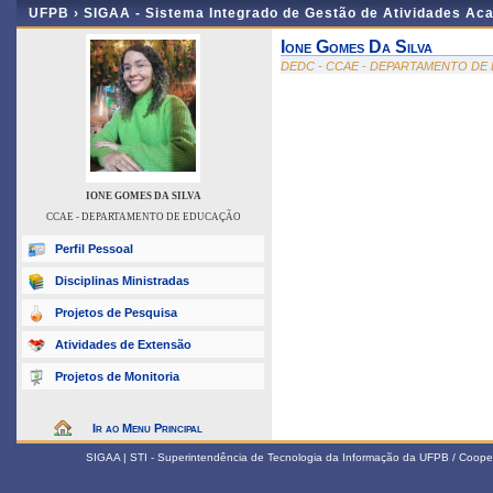
UFPB ›
SIGAA - Sistema Integrado de Gestão de Atividades Ac
Ione Gomes Da Silva
DEDC - CCAE - DEPARTAMENTO D
IONE GOMES DA SILVA
CCAE - DEPARTAMENTO DE EDUCAÇÃO
Perfil Pessoal
Disciplinas Ministradas
Projetos de Pesquisa
Atividades de Extensão
Projetos de Monitoria
Ir ao Menu Principal
SIGAA | STI - Superintendência de Tecnologia da Informação da UFPB / Coope