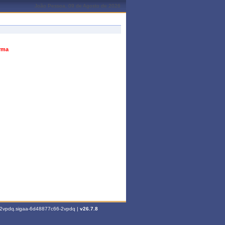
João Pessoa, 09 de Agosto de 2026
urma
6-2vpdq.sigaa-6d48877c66-2vpdq |
v26.7.8