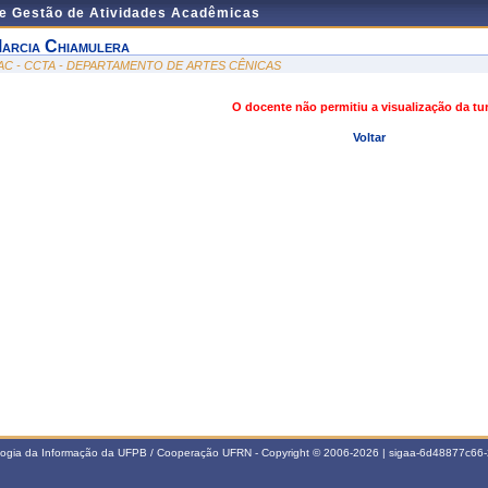
de Gestão de Atividades Acadêmicas
arcia Chiamulera
AC - CCTA - DEPARTAMENTO DE ARTES CÊNICAS
O docente não permitiu a visualização da t
Voltar
ologia da Informação da UFPB / Cooperação UFRN - Copyright © 2006-2026 | sigaa-6d48877c6