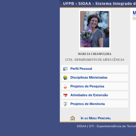
UFPB ›
SIGAA - Sistema Integrado 
M
D
MARCIA CHIAMULERA
CCTA - DEPARTAMENTO DE ARTES CÊNICAS
Perfil Pessoal
Disciplinas Ministradas
Projetos de Pesquisa
Atividades de Extensão
Projetos de Monitoria
Ir ao Menu Principal
SIGAA | STI - Superintendência de Tecn