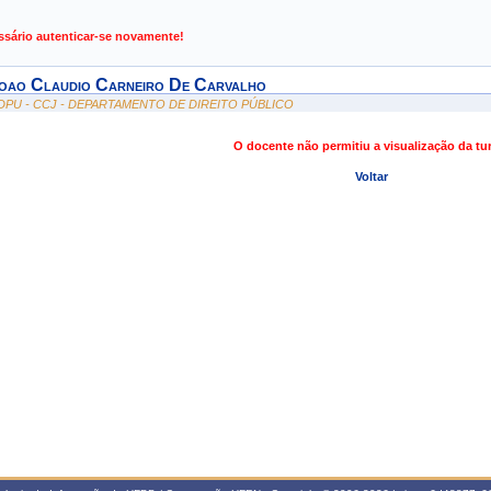
de Gestão de Atividades Acadêmicas
ssário autenticar-se novamente!
oao Claudio Carneiro De Carvalho
DPU - CCJ - DEPARTAMENTO DE DIREITO PÚBLICO
O docente não permitiu a visualização da t
Voltar