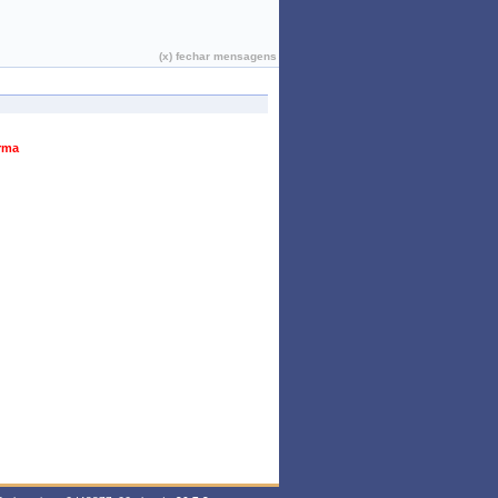
João Pessoa, 07 de Agosto de 2026
(x) fechar mensagens
urma