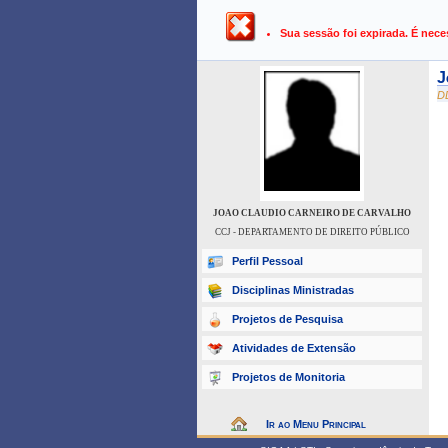
UFPB ›
SIGAA - Sistema Integrado 
Sua sessão foi expirada. É nece
J
D
JOAO CLAUDIO CARNEIRO DE CARVALHO
CCJ - DEPARTAMENTO DE DIREITO PÚBLICO
Perfil Pessoal
Disciplinas Ministradas
Projetos de Pesquisa
Atividades de Extensão
Projetos de Monitoria
Ir ao Menu Principal