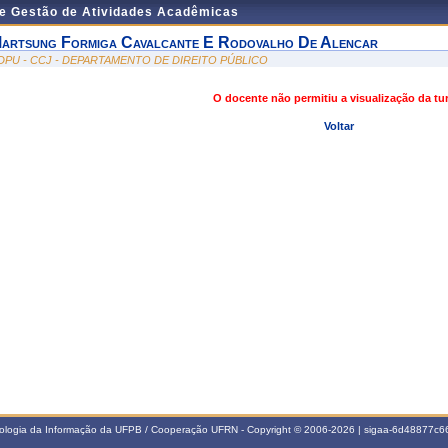
de Gestão de Atividades Acadêmicas
artsung Formiga Cavalcante E Rodovalho De Alencar
DPU - CCJ - DEPARTAMENTO DE DIREITO PÚBLICO
O docente não permitiu a visualização da t
Voltar
nologia da Informação da UFPB / Cooperação UFRN - Copyright © 2006-2026 | sigaa-6d48877c66