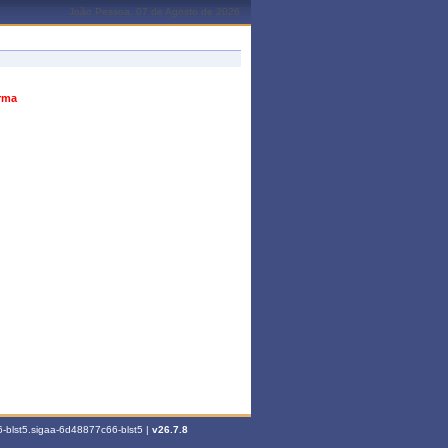
João Pessoa, 07 de Agosto de 2026
urma
-blst5.sigaa-6d48877c66-blst5 |
v26.7.8