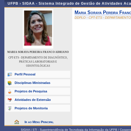
UFPB ›
SIGAA - Sistema Integrado de Gestão de Atividades Ac
Maria Soraya Pereira Fran
DDPLO - CPT-ETS - DEPARTAMENT
MARIA SORAYA PEREIRA FRANCO ADRIANO
CPT-ETS - DEPARTAMENTO DE DIAGNÓSTICO,
PRÁTICAS LABORATORIAIS E
ODONTOLÓGICAS
Perfil Pessoal
Disciplinas Ministradas
Projetos de Pesquisa
Atividades de Extensão
Projetos de Monitoria
Ir ao Menu Principal
SIGAA | STI - Superintendência de Tecnologia da Informação da UFPB / Coope