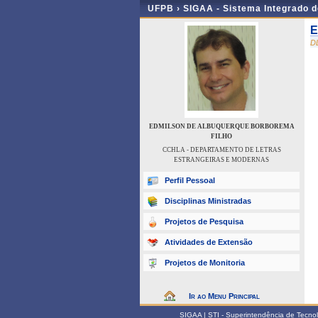
UFPB ›
SIGAA - Sistema Integrado 
E
D
EDMILSON DE ALBUQUERQUE BORBOREMA
FILHO
CCHLA - DEPARTAMENTO DE LETRAS
ESTRANGEIRAS E MODERNAS
Perfil Pessoal
Disciplinas Ministradas
Projetos de Pesquisa
Atividades de Extensão
Projetos de Monitoria
Ir ao Menu Principal
SIGAA | STI - Superintendência de Tecn