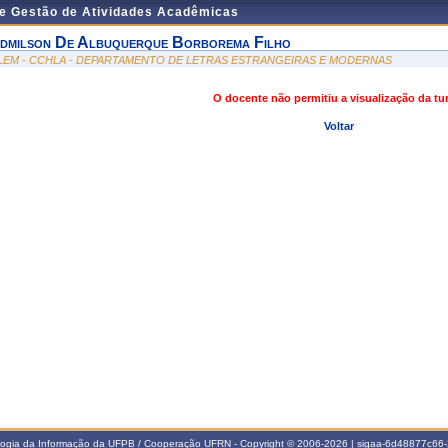
de Gestão de Atividades Acadêmicas
dmilson De Albuquerque Borborema Filho
LEM - CCHLA - DEPARTAMENTO DE LETRAS ESTRANGEIRAS E MODERNAS
O docente não permitiu a visualização da t
Voltar
ologia da Informação da UFPB / Cooperação UFRN - Copyright © 2006-2026 | sigaa-6d48877c6