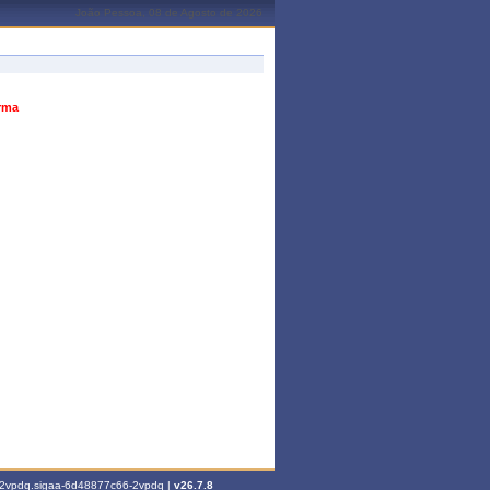
João Pessoa, 08 de Agosto de 2026
urma
6-2vpdq.sigaa-6d48877c66-2vpdq |
v26.7.8