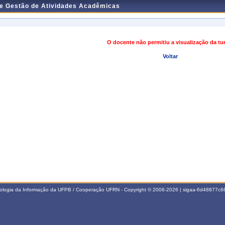
de Gestão de Atividades Acadêmicas
O docente não permitiu a visualização da t
Voltar
nologia da Informação da UFPB / Cooperação UFRN - Copyright © 2006-2026 | sigaa-6d48877c66