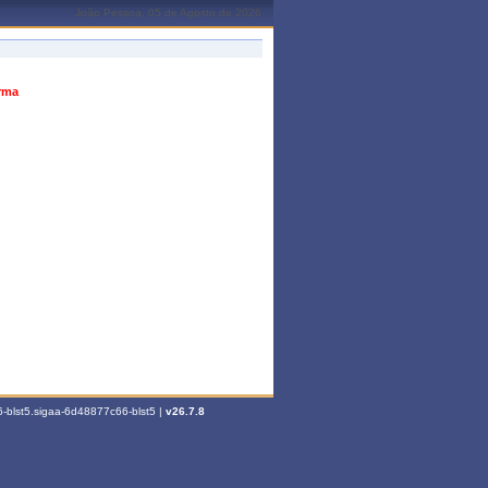
João Pessoa, 05 de Agosto de 2026
urma
-blst5.sigaa-6d48877c66-blst5 |
v26.7.8