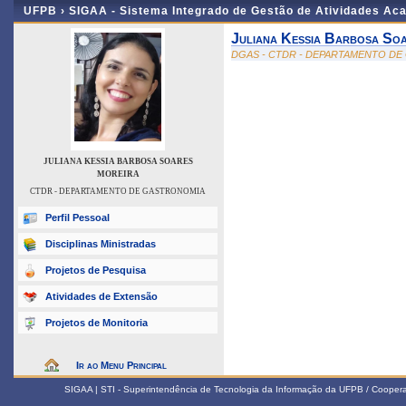
UFPB ›
SIGAA - Sistema Integrado de Gestão de Atividades Ac
Juliana Kessia Barbosa So
DGAS - CTDR - DEPARTAMENTO D
JULIANA KESSIA BARBOSA SOARES
MOREIRA
CTDR - DEPARTAMENTO DE GASTRONOMIA
Perfil Pessoal
Disciplinas Ministradas
Projetos de Pesquisa
Atividades de Extensão
Projetos de Monitoria
Ir ao Menu Principal
SIGAA | STI - Superintendência de Tecnologia da Informação da UFPB / Coope