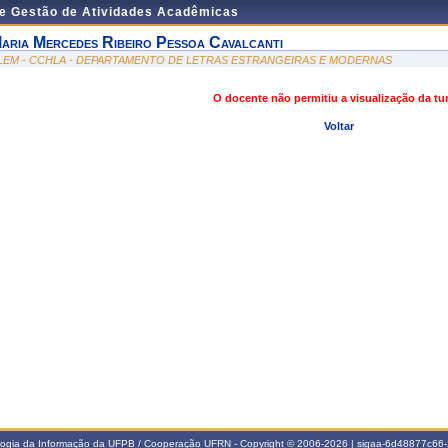
de Gestão de Atividades Acadêmicas
aria Mercedes Ribeiro Pessoa Cavalcanti
LEM - CCHLA - DEPARTAMENTO DE LETRAS ESTRANGEIRAS E MODERNAS
O docente não permitiu a visualização da t
Voltar
ologia da Informação da UFPB / Cooperação UFRN - Copyright © 2006-2026 | sigaa-6d48877c6