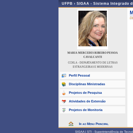
UFPB ›
SIGAA - Sistema Integrado 
M
D
MARIA MERCEDES RIBEIRO PESSOA
CAVALCANTI
CCHLA - DEPARTAMENTO DE LETRAS
ESTRANGEIRAS E MODERNAS
Perfil Pessoal
Disciplinas Ministradas
Projetos de Pesquisa
Atividades de Extensão
Projetos de Monitoria
Ir ao Menu Principal
SIGAA | STI - Superintendência de Tecn