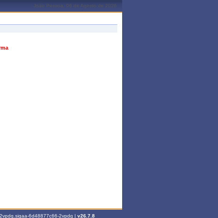
João Pessoa, 06 de Agosto de 2026
urma
6-2vpdq.sigaa-6d48877c66-2vpdq |
v26.7.8