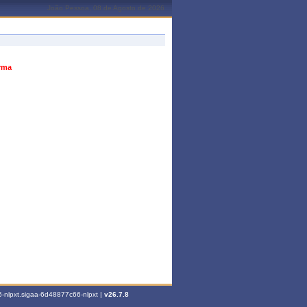
João Pessoa, 08 de Agosto de 2026
urma
-nlpxt.sigaa-6d48877c66-nlpxt |
v26.7.8