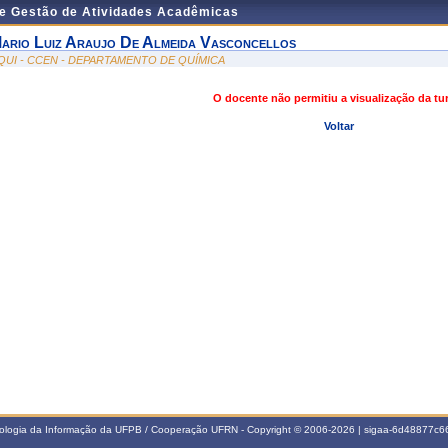
de Gestão de Atividades Acadêmicas
ario Luiz Araujo De Almeida Vasconcellos
QUI - CCEN - DEPARTAMENTO DE QUÍMICA
O docente não permitiu a visualização da t
Voltar
nologia da Informação da UFPB / Cooperação UFRN - Copyright © 2006-2026 | sigaa-6d48877c66