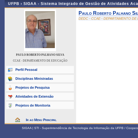
UFPB ›
SIGAA - Sistema Integrado de Gestão de Atividades Ac
Paulo Roberto Palhano Sil
DEDC - CCAE - DEPARTAMENTO D
PAULO ROBERTO PALHANO SILVA
CCAE - DEPARTAMENTO DE EDUCAÇÃO
Perfil Pessoal
Disciplinas Ministradas
Projetos de Pesquisa
Atividades de Extensão
Projetos de Monitoria
Ir ao Menu Principal
SIGAA | STI - Superintendência de Tecnologia da Informação da UFPB / Coope