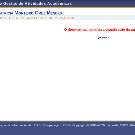
de Gestão de Atividades Acadêmicas
atricia Monteiro Cruz Mendes
JOR - CCTA - DEPARTAMENTO DE JORNALISMO
O docente não permitiu a visualização da t
Voltar
ologia da Informação da UFPB / Cooperação UFRN - Copyright © 2006-2026 | sigaa-6d48877c6