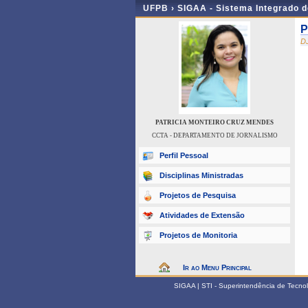
UFPB ›
SIGAA - Sistema Integrado 
P
D
PATRICIA MONTEIRO CRUZ MENDES
CCTA - DEPARTAMENTO DE JORNALISMO
Perfil Pessoal
Disciplinas Ministradas
Projetos de Pesquisa
Atividades de Extensão
Projetos de Monitoria
Ir ao Menu Principal
SIGAA | STI - Superintendência de Tecn