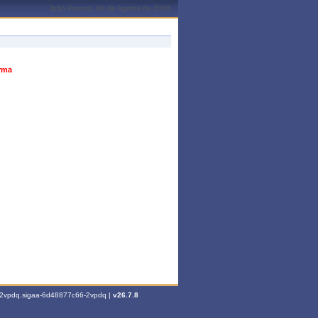
João Pessoa, 09 de Agosto de 2026
urma
6-2vpdq.sigaa-6d48877c66-2vpdq |
v26.7.8