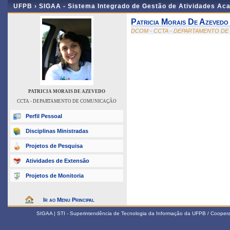
UFPB ›
SIGAA - Sistema Integrado de Gestão de Atividades Ac
Patricia Morais De Azevedo
DCOM - CCTA - DEPARTAMENTO D
PATRICIA MORAIS DE AZEVEDO
CCTA - DEPARTAMENTO DE COMUNICAÇÃO
Perfil Pessoal
Disciplinas Ministradas
Projetos de Pesquisa
Atividades de Extensão
Projetos de Monitoria
Ir ao Menu Principal
SIGAA | STI - Superintendência de Tecnologia da Informação da UFPB / Coope