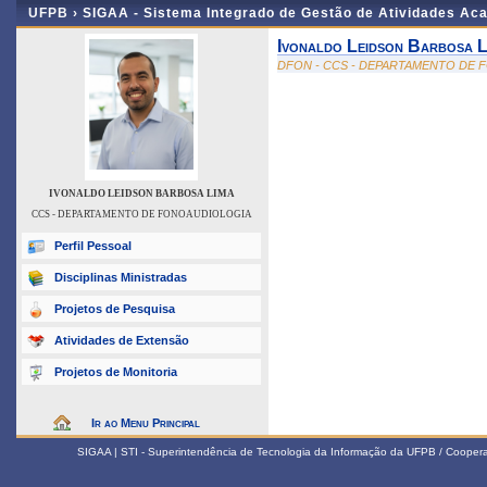
UFPB ›
SIGAA - Sistema Integrado de Gestão de Atividades Ac
Ivonaldo Leidson Barbosa L
DFON - CCS - DEPARTAMENTO DE
IVONALDO LEIDSON BARBOSA LIMA
CCS - DEPARTAMENTO DE FONOAUDIOLOGIA
Perfil Pessoal
Disciplinas Ministradas
Projetos de Pesquisa
Atividades de Extensão
Projetos de Monitoria
Ir ao Menu Principal
SIGAA | STI - Superintendência de Tecnologia da Informação da UFPB / Coope