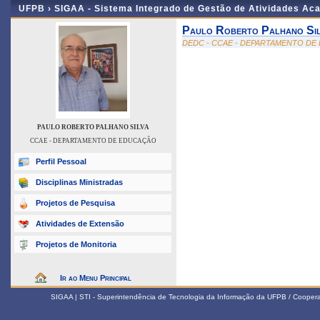
UFPB ›
SIGAA - Sistema Integrado de Gestão de Atividades Ac
Paulo Roberto Palhano Sil
DEDC - CCAE - DEPARTAMENTO D
PAULO ROBERTO PALHANO SILVA
CCAE - DEPARTAMENTO DE EDUCAÇÃO
Perfil Pessoal
Disciplinas Ministradas
Projetos de Pesquisa
Atividades de Extensão
Projetos de Monitoria
Ir ao Menu Principal
SIGAA | STI - Superintendência de Tecnologia da Informação da UFPB / Coope