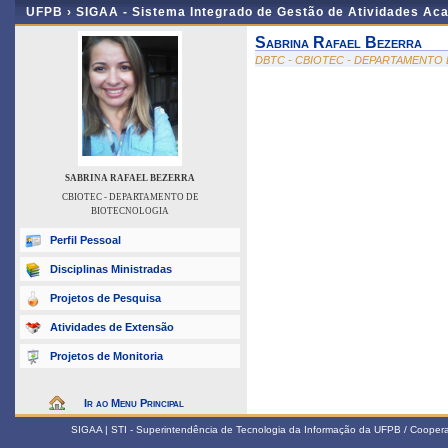
UFPB ›
SIGAA - Sistema Integrado de Gestão de Atividades Ac
Sabrina Rafael Bezerra
DBTC - CBIOTEC - DEPARTAMENTO
SABRINA RAFAEL BEZERRA
CBIOTEC - DEPARTAMENTO DE
BIOTECNOLOGIA
Perfil Pessoal
Disciplinas Ministradas
Projetos de Pesquisa
Atividades de Extensão
Projetos de Monitoria
Ir ao Menu Principal
SIGAA | STI - Superintendência de Tecnologia da Informação da UFPB / Coope