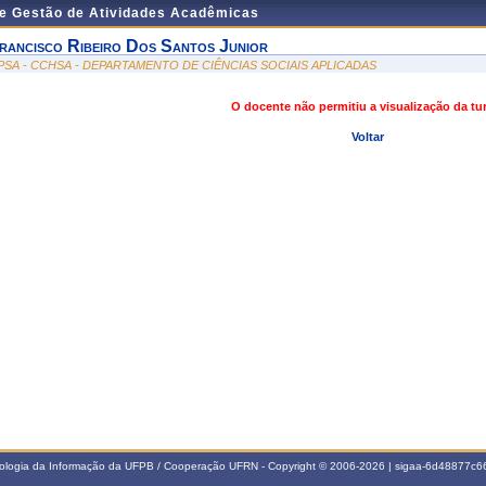
de Gestão de Atividades Acadêmicas
rancisco Ribeiro Dos Santos Junior
PSA - CCHSA - DEPARTAMENTO DE CIÊNCIAS SOCIAIS APLICADAS
O docente não permitiu a visualização da t
Voltar
nologia da Informação da UFPB / Cooperação UFRN - Copyright © 2006-2026 | sigaa-6d48877c66