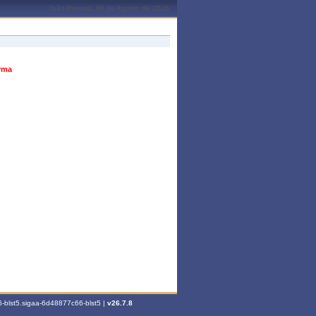
João Pessoa, 06 de Agosto de 2026
urma
-blst5.sigaa-6d48877c66-blst5 |
v26.7.8