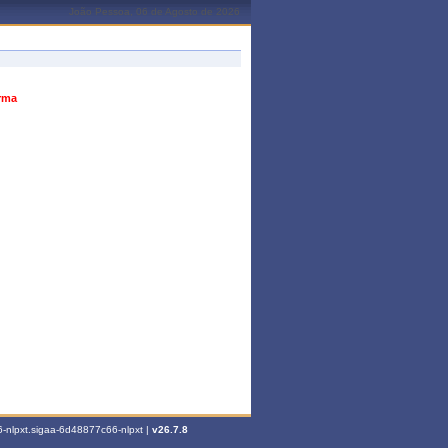
João Pessoa, 06 de Agosto de 2026
urma
-nlpxt.sigaa-6d48877c66-nlpxt |
v26.7.8