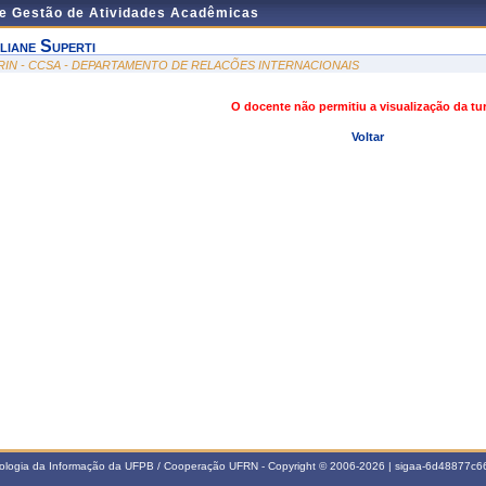
de Gestão de Atividades Acadêmicas
liane Superti
RIN - CCSA - DEPARTAMENTO DE RELACÕES INTERNACIONAIS
O docente não permitiu a visualização da t
Voltar
nologia da Informação da UFPB / Cooperação UFRN - Copyright © 2006-2026 | sigaa-6d48877c66