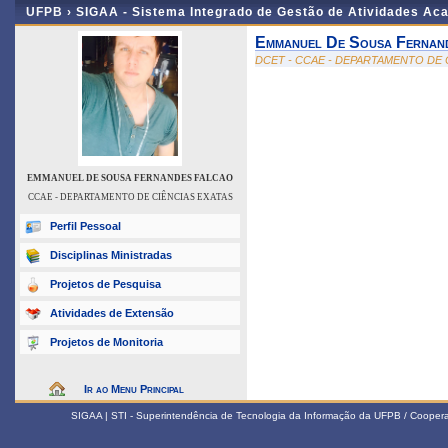
UFPB ›
SIGAA - Sistema Integrado de Gestão de Atividades Ac
Emmanuel De Sousa Fernan
DCET - CCAE - DEPARTAMENTO DE 
EMMANUEL DE SOUSA FERNANDES FALCAO
CCAE - DEPARTAMENTO DE CIÊNCIAS EXATAS
Perfil Pessoal
Disciplinas Ministradas
Projetos de Pesquisa
Atividades de Extensão
Projetos de Monitoria
Ir ao Menu Principal
SIGAA | STI - Superintendência de Tecnologia da Informação da UFPB / Coope