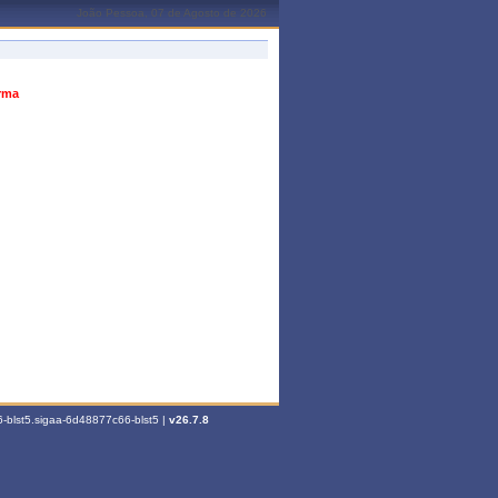
João Pessoa, 07 de Agosto de 2026
urma
-blst5.sigaa-6d48877c66-blst5 |
v26.7.8