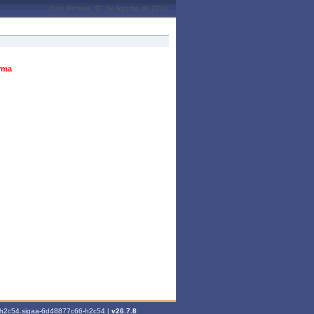
João Pessoa, 07 de Agosto de 2026
urma
6-h2c54.sigaa-6d48877c66-h2c54 |
v26.7.8