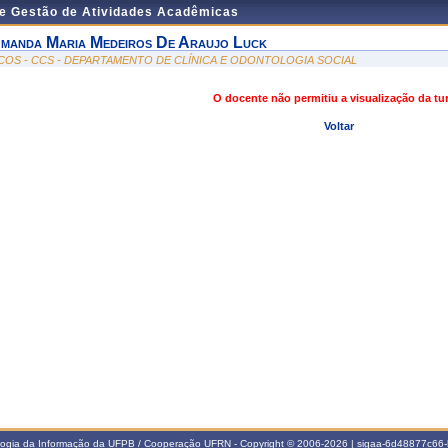
de Gestão de Atividades Acadêmicas
manda Maria Medeiros De Araujo Luck
COS - CCS - DEPARTAMENTO DE CLÍNICA E ODONTOLOGIA SOCIAL
O docente não permitiu a visualização da t
Voltar
ologia da Informação da UFPB / Cooperação UFRN - Copyright © 2006-2026 | sigaa-6d48877c6