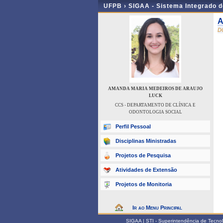
UFPB ›
SIGAA - Sistema Integrado 
A
D
AMANDA MARIA MEDEIROS DE ARAUJO
LUCK
CCS - DEPARTAMENTO DE CLÍNICA E
ODONTOLOGIA SOCIAL
Perfil Pessoal
Disciplinas Ministradas
Projetos de Pesquisa
Atividades de Extensão
Projetos de Monitoria
Ir ao Menu Principal
SIGAA | STI - Superintendência de Tecn