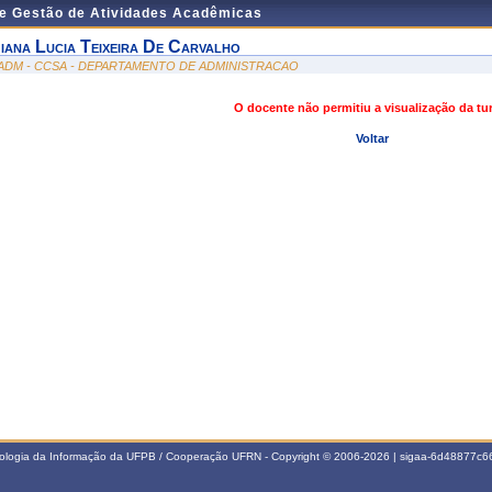
de Gestão de Atividades Acadêmicas
iana Lucia Teixeira De Carvalho
ADM - CCSA - DEPARTAMENTO DE ADMINISTRACAO
O docente não permitiu a visualização da t
Voltar
nologia da Informação da UFPB / Cooperação UFRN - Copyright © 2006-2026 | sigaa-6d48877c66