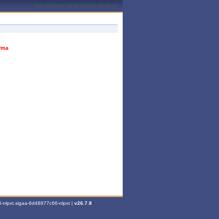
João Pessoa, 08 de Agosto de 2026
urma
-nlpxt.sigaa-6d48877c66-nlpxt |
v26.7.8