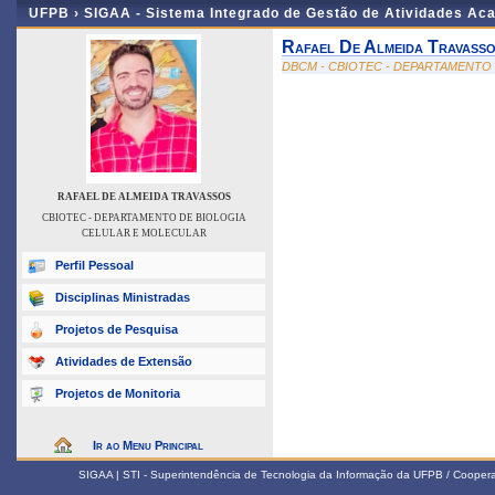
UFPB ›
SIGAA - Sistema Integrado de Gestão de Atividades Ac
Rafael De Almeida Travass
DBCM - CBIOTEC - DEPARTAMENTO
RAFAEL DE ALMEIDA TRAVASSOS
CBIOTEC - DEPARTAMENTO DE BIOLOGIA
CELULAR E MOLECULAR
Perfil Pessoal
Disciplinas Ministradas
Projetos de Pesquisa
Atividades de Extensão
Projetos de Monitoria
Ir ao Menu Principal
SIGAA | STI - Superintendência de Tecnologia da Informação da UFPB / Coope