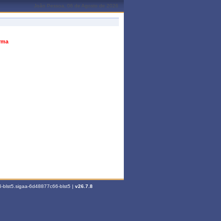
João Pessoa, 06 de Agosto de 2026
urma
-blst5.sigaa-6d48877c66-blst5 |
v26.7.8