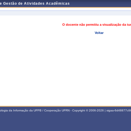
de Gestão de Atividades Acadêmicas
O docente não permitiu a visualização da t
Voltar
nologia da Informação da UFPB / Cooperação UFRN - Copyright © 2006-2026 | sigaa-6d48877c66