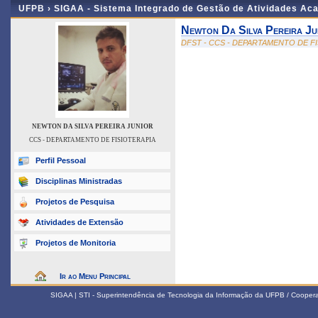
UFPB ›
SIGAA - Sistema Integrado de Gestão de Atividades Ac
Newton Da Silva Pereira Ju
DFST - CCS - DEPARTAMENTO DE F
NEWTON DA SILVA PEREIRA JUNIOR
CCS - DEPARTAMENTO DE FISIOTERAPIA
Perfil Pessoal
Disciplinas Ministradas
Projetos de Pesquisa
Atividades de Extensão
Projetos de Monitoria
Ir ao Menu Principal
SIGAA | STI - Superintendência de Tecnologia da Informação da UFPB / Coope