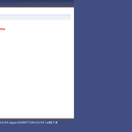
João Pessoa, 07 de Agosto de 2026
urma
6-h2c54.sigaa-6d48877c66-h2c54 |
v26.7.8