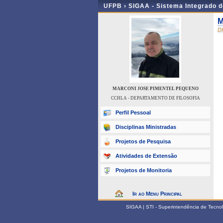
UFPB ›
SIGAA - Sistema Integrado 
M
D
MARCONI JOSE PIMENTEL PEQUENO
CCHLA - DEPARTAMENTO DE FILOSOFIA
Perfil Pessoal
Disciplinas Ministradas
Projetos de Pesquisa
Atividades de Extensão
Projetos de Monitoria
Ir ao Menu Principal
SIGAA | STI - Superintendência de Tecn