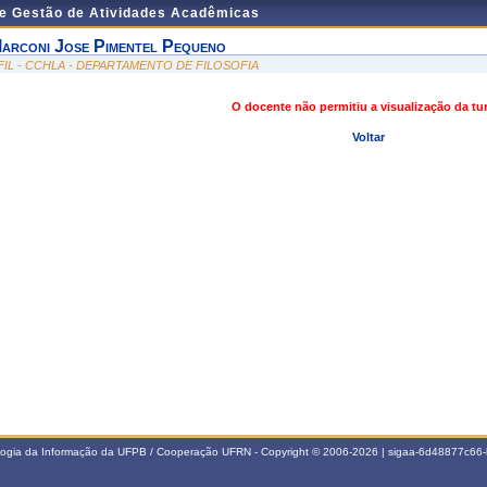
de Gestão de Atividades Acadêmicas
arconi Jose Pimentel Pequeno
FIL - CCHLA - DEPARTAMENTO DE FILOSOFIA
O docente não permitiu a visualização da t
Voltar
ologia da Informação da UFPB / Cooperação UFRN - Copyright © 2006-2026 | sigaa-6d48877c6