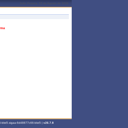
João Pessoa, 10 de Agosto de 2026
urma
-blst5.sigaa-6d48877c66-blst5 |
v26.7.8