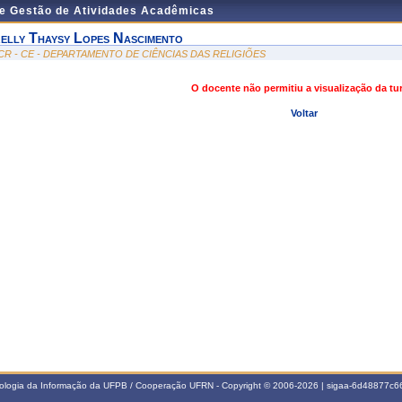
de Gestão de Atividades Acadêmicas
elly Thaysy Lopes Nascimento
CR - CE - DEPARTAMENTO DE CIÊNCIAS DAS RELIGIÕES
O docente não permitiu a visualização da t
Voltar
nologia da Informação da UFPB / Cooperação UFRN - Copyright © 2006-2026 | sigaa-6d48877c66