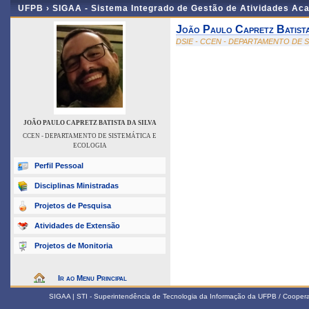
UFPB ›
SIGAA - Sistema Integrado de Gestão de Atividades Ac
João Paulo Capretz Batista
DSIE - CCEN - DEPARTAMENTO DE 
JOÃO PAULO CAPRETZ BATISTA DA SILVA
CCEN - DEPARTAMENTO DE SISTEMÁTICA E
ECOLOGIA
Perfil Pessoal
Disciplinas Ministradas
Projetos de Pesquisa
Atividades de Extensão
Projetos de Monitoria
Ir ao Menu Principal
SIGAA | STI - Superintendência de Tecnologia da Informação da UFPB / Coope