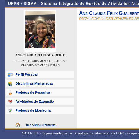
UFPB ›
SIGAA - Sistema Integrado de Gestão de Atividades Ac
Ana Claudia Felix Gualber
DLCV - CCHLA - DEPARTAMENTO D
ANA CLAUDIA FELIX GUALBERTO
CCHLA - DEPARTAMENTO DE LETRAS
CLÁSSICAS E VERNÁCULAS
Perfil Pessoal
Disciplinas Ministradas
Projetos de Pesquisa
Atividades de Extensão
Projetos de Monitoria
Ir ao Menu Principal
SIGAA | STI - Superintendência de Tecnologia da Informação da UFPB / Coope