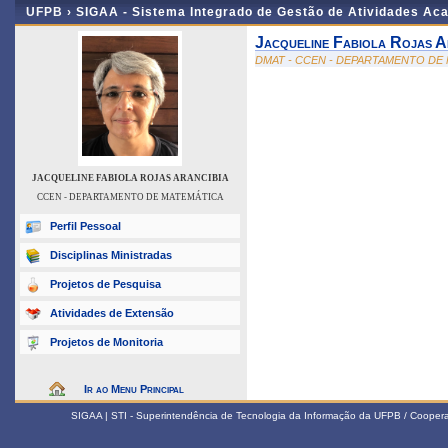
UFPB ›
SIGAA - Sistema Integrado de Gestão de Atividades Ac
Jacqueline Fabiola Rojas A
DMAT - CCEN - DEPARTAMENTO DE
JACQUELINE FABIOLA ROJAS ARANCIBIA
CCEN - DEPARTAMENTO DE MATEMÁTICA
Perfil Pessoal
Disciplinas Ministradas
Projetos de Pesquisa
Atividades de Extensão
Projetos de Monitoria
Ir ao Menu Principal
SIGAA | STI - Superintendência de Tecnologia da Informação da UFPB / Coope