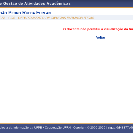
de Gestão de Atividades Acadêmicas
oão Pedro Rueda Furlan
CFA - CCS - DEPARTAMENTO DE CIÊNCIAS FARMACÊUTICAS
O docente não permitiu a visualização da t
Voltar
nologia da Informação da UFPB / Cooperação UFRN - Copyright © 2006-2026 | sigaa-6d48877c66