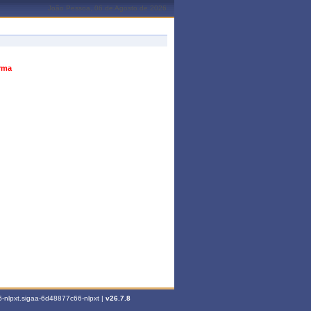
João Pessoa, 06 de Agosto de 2026
urma
-nlpxt.sigaa-6d48877c66-nlpxt |
v26.7.8