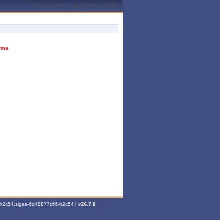
João Pessoa, 07 de Agosto de 2026
urma
6-h2c54.sigaa-6d48877c66-h2c54 |
v26.7.8