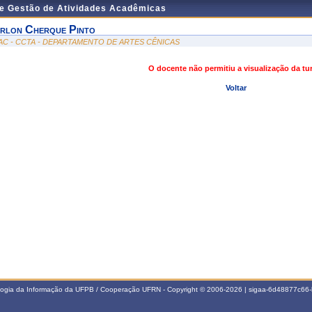
de Gestão de Atividades Acadêmicas
rlon Cherque Pinto
AC - CCTA - DEPARTAMENTO DE ARTES CÊNICAS
O docente não permitiu a visualização da t
Voltar
ologia da Informação da UFPB / Cooperação UFRN - Copyright © 2006-2026 | sigaa-6d48877c6