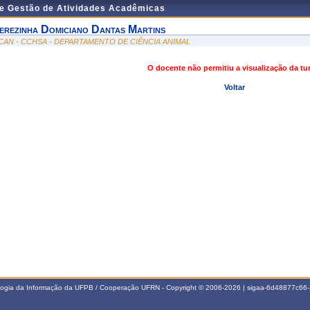
de Gestão de Atividades Acadêmicas
erezinha Domiciano Dantas Martins
CAN - CCHSA - DEPARTAMENTO DE CIÊNCIA ANIMAL
O docente não permitiu a visualização da t
Voltar
ologia da Informação da UFPB / Cooperação UFRN - Copyright © 2006-2026 | sigaa-6d48877c6