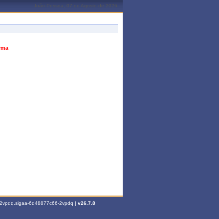
João Pessoa, 07 de Agosto de 2026
urma
6-2vpdq.sigaa-6d48877c66-2vpdq |
v26.7.8