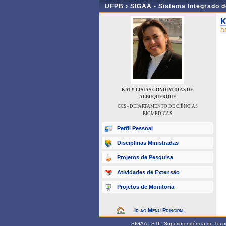
UFPB ›
SIGAA - Sistema Integrado 
K
D
KATY LISIAS GONDIM DIAS DE
ALBUQUERQUE
CCS - DEPARTAMENTO DE CIÊNCIAS
BIOMÉDICAS
Perfil Pessoal
Disciplinas Ministradas
Projetos de Pesquisa
Atividades de Extensão
Projetos de Monitoria
Ir ao Menu Principal
SIGAA | STI - Superintendência de Tec