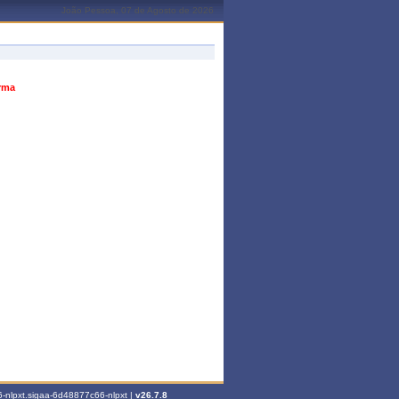
João Pessoa, 07 de Agosto de 2026
urma
-nlpxt.sigaa-6d48877c66-nlpxt |
v26.7.8