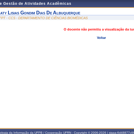
de Gestão de Atividades Acadêmicas
aty Lisias Gondim Dias De Albuquerque
FPT - CCS - DEPARTAMENTO DE CIÊNCIAS BIOMÉDICAS
O docente não permitiu a visualização da t
Voltar
nologia da Informação da UFPB / Cooperação UFRN - Copyright © 2006-2026 | sigaa-6d48877c66