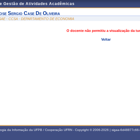
de Gestão de Atividades Acadêmicas
ose Sergio Case De Oliveira
SAE - CCSA - DEPARTAMENTO DE ECONOMIA
O docente não permitiu a visualização da t
Voltar
ologia da Informação da UFPB / Cooperação UFRN - Copyright © 2006-2026 | sigaa-6d48877c6