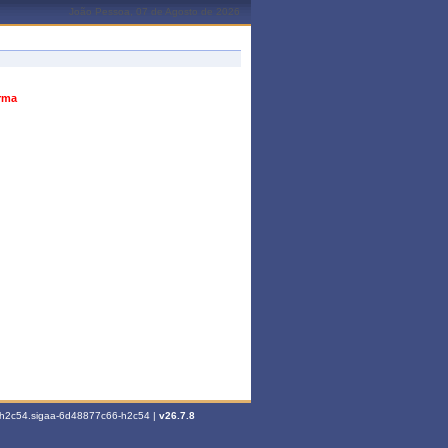
João Pessoa, 07 de Agosto de 2026
urma
6-h2c54.sigaa-6d48877c66-h2c54 |
v26.7.8