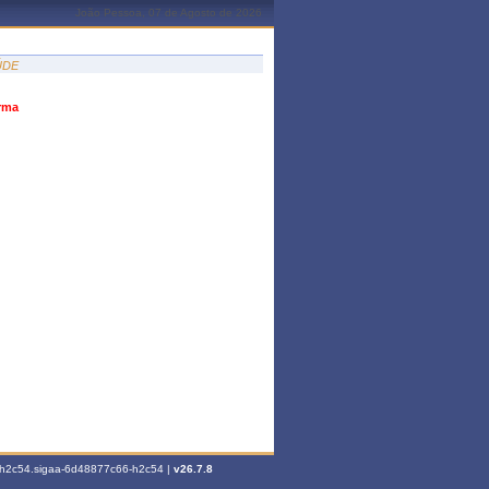
João Pessoa, 07 de Agosto de 2026
ÚDE
urma
6-h2c54.sigaa-6d48877c66-h2c54 |
v26.7.8