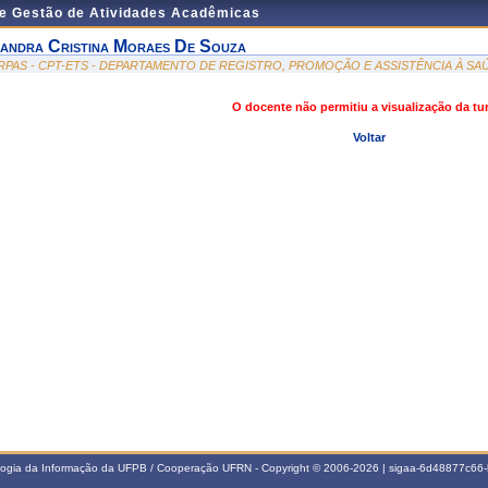
de Gestão de Atividades Acadêmicas
andra Cristina Moraes De Souza
RPAS - CPT-ETS - DEPARTAMENTO DE REGISTRO, PROMOÇÃO E ASSISTÊNCIA À SA
O docente não permitiu a visualização da t
Voltar
ologia da Informação da UFPB / Cooperação UFRN - Copyright © 2006-2026 | sigaa-6d48877c6