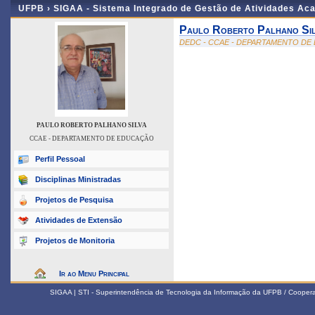
UFPB ›
SIGAA - Sistema Integrado de Gestão de Atividades Ac
Paulo Roberto Palhano Sil
DEDC - CCAE - DEPARTAMENTO D
PAULO ROBERTO PALHANO SILVA
CCAE - DEPARTAMENTO DE EDUCAÇÃO
Perfil Pessoal
Disciplinas Ministradas
Projetos de Pesquisa
Atividades de Extensão
Projetos de Monitoria
Ir ao Menu Principal
SIGAA | STI - Superintendência de Tecnologia da Informação da UFPB / Coope