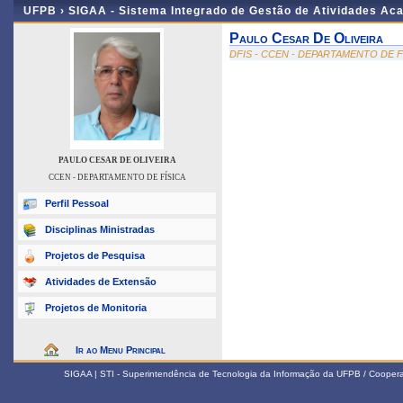
UFPB ›
SIGAA - Sistema Integrado de Gestão de Atividades Ac
Paulo Cesar De Oliveira
DFIS - CCEN - DEPARTAMENTO DE F
PAULO CESAR DE OLIVEIRA
CCEN - DEPARTAMENTO DE FÍSICA
Perfil Pessoal
Disciplinas Ministradas
Projetos de Pesquisa
Atividades de Extensão
Projetos de Monitoria
Ir ao Menu Principal
SIGAA | STI - Superintendência de Tecnologia da Informação da UFPB / Coope