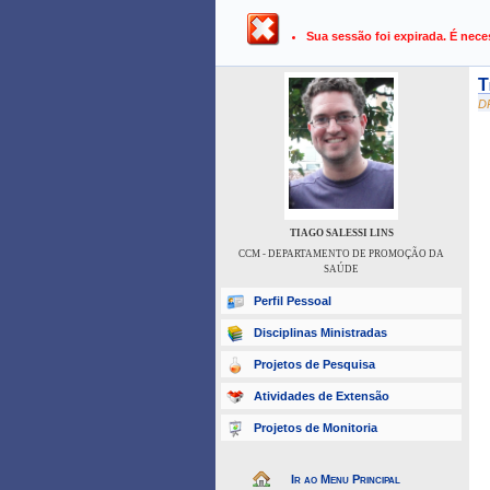
UFPB ›
SIGAA - Sistema Integrado 
Sua sessão foi expirada. É nece
T
D
TIAGO SALESSI LINS
CCM - DEPARTAMENTO DE PROMOÇÃO DA
SAÚDE
Perfil Pessoal
Disciplinas Ministradas
Projetos de Pesquisa
Atividades de Extensão
Projetos de Monitoria
Ir ao Menu Principal