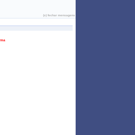
João Pessoa, 06 de Agosto de 2026
(x) fechar mensagens
urma