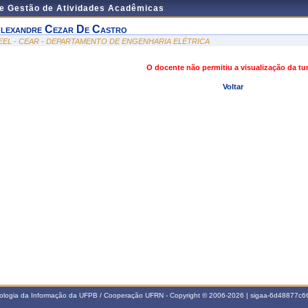
de Gestão de Atividades Acadêmicas
lexandre Cezar De Castro
EEL - CEAR - DEPARTAMENTO DE ENGENHARIA ELÉTRICA
O docente não permitiu a visualização da t
Voltar
nologia da Informação da UFPB / Cooperação UFRN - Copyright © 2006-2026 | sigaa-6d48877c66