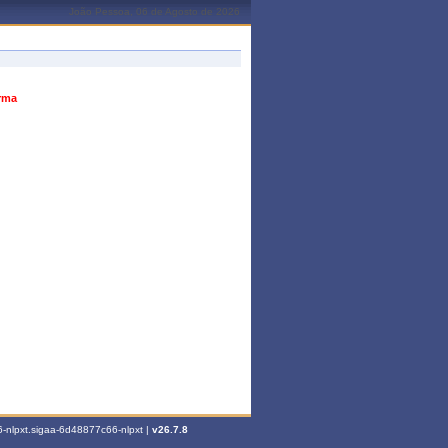
João Pessoa, 06 de Agosto de 2026
urma
-nlpxt.sigaa-6d48877c66-nlpxt |
v26.7.8