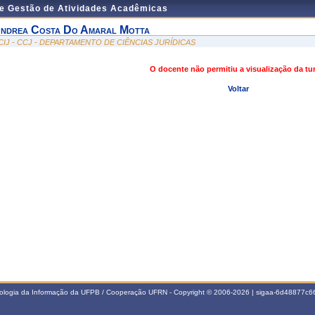
de Gestão de Atividades Acadêmicas
ndrea Costa Do Amaral Motta
CIJ - CCJ - DEPARTAMENTO DE CIÊNCIAS JURÍDICAS
O docente não permitiu a visualização da t
Voltar
nologia da Informação da UFPB / Cooperação UFRN - Copyright © 2006-2026 | sigaa-6d48877c66