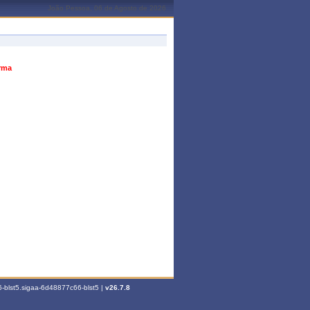
João Pessoa, 06 de Agosto de 2026
urma
-blst5.sigaa-6d48877c66-blst5 |
v26.7.8